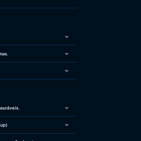
nas.
suráveis.
-up)