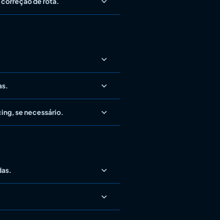
correção de rota.
as.
cing, se necessário.
das.