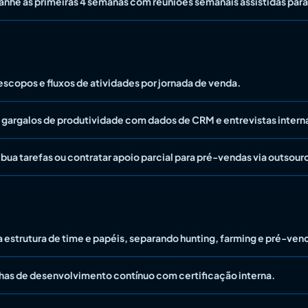
he as primeiras 4 semanas com reuniões semanais assistidas para 
escopos e fluxos de atividades por jornada de venda.
gargalos de produtividade com dados de CRM e entrevistas intern
ibua tarefas ou contratar apoio parcial para pré-vendas via outsour
a estrutura de time e papéis, separando hunting, farming e pré-ven
ilhas de desenvolvimento contínuo com certificação interna.