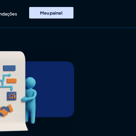
Meu painel
ndações