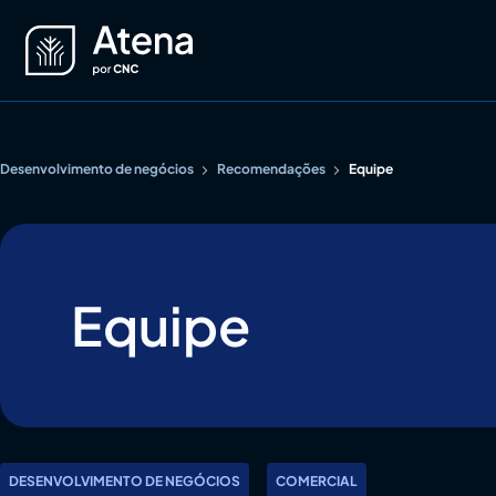
Ir
para
o
conteúdo
Desenvolvimento de negócios
Recomendações
Equipe
Equipe
DESENVOLVIMENTO DE NEGÓCIOS
COMERCIAL