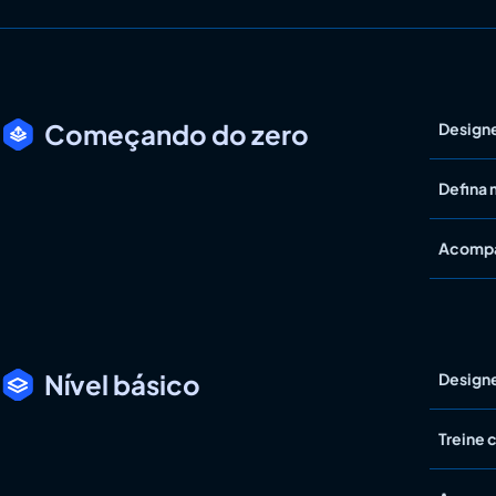
Começando do zero
Designe
Defina 
Acompa
Nível básico
Designe
Treine 