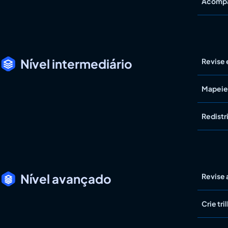
Acompan
Nível intermediário
Revise 
Mapeie 
Redistr
Nível avançado
Revise 
Crie tr